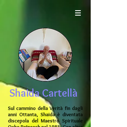
Shaida Cartellà
Sul cammino della Verità fin dagli
anni Ottanta, Shaida è diventata
discepola del Maestro Spirituale