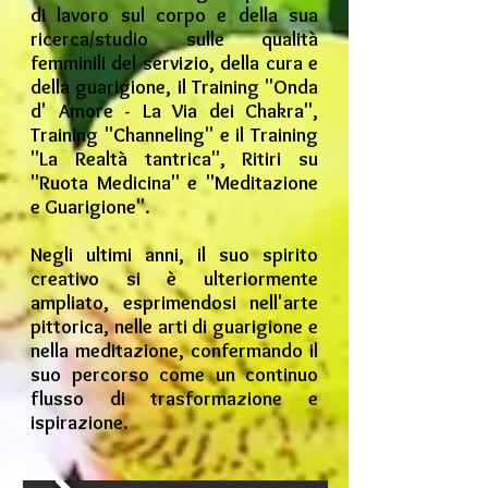
di lavoro sul corpo e della sua
ricerca/studio sulle qualità
femminili del servizio, della cura e
della guarigione, il Training "Onda
d' Amore - La Via dei Chakra",
Training "Channeling" e il Training
"La Realtà tantrica", Ritiri su
"Ruota Medicina" e "Meditazione
e Guarigione".
Negli ultimi anni, il suo spirito
creativo si è ulteriormente
ampliato, esprimendosi nell'arte
pittorica, nelle arti di guarigione e
nella meditazione, confermando il
suo percorso come un continuo
flusso di trasformazione e
ispirazione.